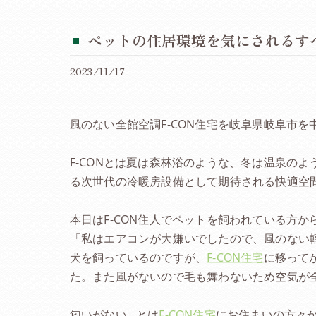
ペットの住居環境を気にされるす
2023/11/17
風のない全館空調F-CON住宅を岐阜県岐阜市
F-CONとは夏は森林浴のような、冬は温泉の
る次世代の冷暖房設備として期待される快適空
本日はF-CON住人でペットを飼われている方
「私はエアコンが大嫌いでしたので、風のない輻
犬を飼っているのですが、
F-CON住宅
に移って
た。また風がないので毛も舞わないため空気が
匂いがない…とは
F-CON住宅
にお住まいの方々