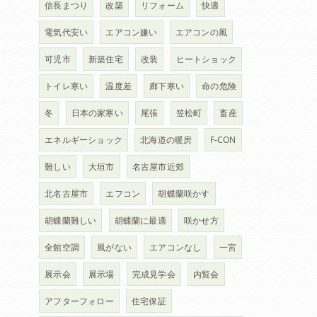
信長まつり
改築
リフォーム
快適
電気代安い
エアコン嫌い
エアコンの風
可児市
新築住宅
改装
ヒートショック
トイレ寒い
温度差
廊下寒い
命の危険
冬
日本の家寒い
尾張
笠松町
畜産
エネルギーショック
北海道の暖房
F-CON
難しい
大垣市
名古屋市近郊
北名古屋市
エフコン
胡蝶蘭咲かす
胡蝶蘭難しい
胡蝶蘭に最適
咲かせ方
全館空調
風がない
エアコンなし
一宮
展示会
展示場
完成見学会
内覧会
アフターフォロー
住宅保証