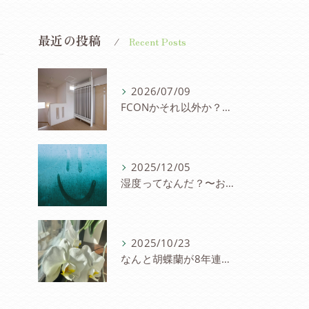
最近の投稿
Recent Posts
2026/07/09
FCONかそれ以外か？〜パネル冷暖房を考察
2025/12/05
湿度ってなんだ？〜お家と湿度の研究会
2025/10/23
なんと胡蝶蘭が8年連続８度目の開花〜FCON住宅の快適さに驚愕の声！