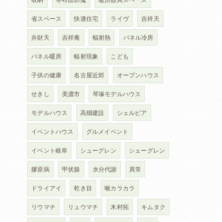
省スペース
快適住宅
ライヴ
吉祥天
弁財天
吉祥庵
輻射熱
パネル冷房
パネル暖房
輻射現象
こども
子供の健康
名古屋近郊
オープンハウス
せきし
美濃市
琴塚モデルハウス
モデルハウス
高畑建設
シェルピア
イベントハウス
グルメイベント
イベント岐阜
シューグレン
シェーグレン
膠原病
甲状腺
水分代謝
異常
ドライアイ
乾き目
喉カラカラ
リウマチ
リュウマチ
木村拓
キムタク