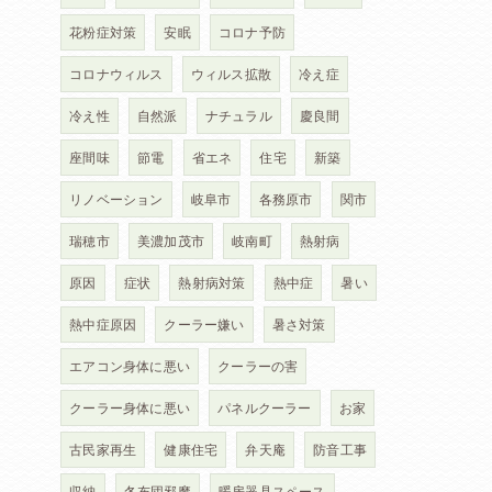
花粉症対策
安眠
コロナ予防
コロナウィルス
ウィルス拡散
冷え症
冷え性
自然派
ナチュラル
慶良間
座間味
節電
省エネ
住宅
新築
リノベーション
岐阜市
各務原市
関市
瑞穂市
美濃加茂市
岐南町
熱射病
原因
症状
熱射病対策
熱中症
暑い
熱中症原因
クーラー嫌い
暑さ対策
エアコン身体に悪い
クーラーの害
クーラー身体に悪い
パネルクーラー
お家
古民家再生
健康住宅
弁天庵
防音工事
収納
冬布団邪魔
暖房器具スペース