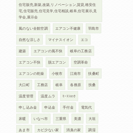
住宅販売,新築,改築,リノベーション,賃貸,格安住
宅,住宅販売,住宅見学,住宅相談,岐阜,住宅展示,見
学会,展示会
風のない全館空調
エアコン不健康
羽島市
自然な涼しさ
マイナスイオン
エコ
建築
エアコンの風不快
岐阜の工務店
エアコン不快
脱エアコン
空調革命
エアコンの乾燥
小牧市
江南市
扶桑町
大口町
工務店
岐阜
各務原
扶桑
温度管理
温度ムラ
ﾋｰﾄｼｮｯｸ
申し込み金
申込金
手付金
電気代
床暖
いなべ市
三重県
美濃
大垣
あま市
カビ少ない家
消臭の家
調湿