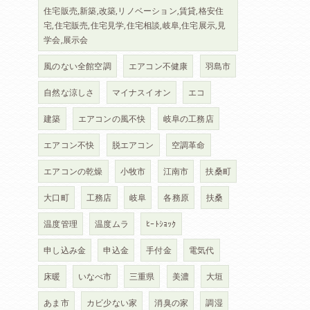
住宅販売,新築,改築,リノベーション,賃貸,格安住
宅,住宅販売,住宅見学,住宅相談,岐阜,住宅展示,見
学会,展示会
風のない全館空調
エアコン不健康
羽島市
自然な涼しさ
マイナスイオン
エコ
建築
エアコンの風不快
岐阜の工務店
エアコン不快
脱エアコン
空調革命
エアコンの乾燥
小牧市
江南市
扶桑町
大口町
工務店
岐阜
各務原
扶桑
温度管理
温度ムラ
ﾋｰﾄｼｮｯｸ
申し込み金
申込金
手付金
電気代
床暖
いなべ市
三重県
美濃
大垣
あま市
カビ少ない家
消臭の家
調湿