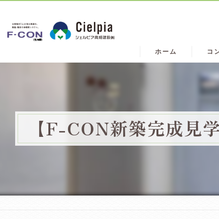
ホーム
コ
【F-CON新築完成見