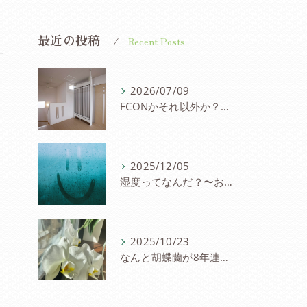
最近の投稿
Recent Posts
2026/07/09
FCONかそれ以外か？〜パネル冷暖房を考察
2025/12/05
湿度ってなんだ？〜お家と湿度の研究会
2025/10/23
なんと胡蝶蘭が8年連続８度目の開花〜FCON住宅の快適さに驚愕の声！