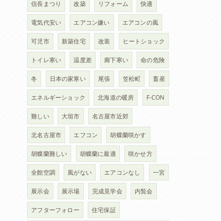
信長まつり
改築
リフォーム
快適
電気代安い
エアコン嫌い
エアコンの風
可児市
新築住宅
改装
ヒートショック
トイレ寒い
温度差
廊下寒い
命の危険
冬
日本の家寒い
尾張
笠松町
畜産
エネルギーショック
北海道の暖房
F-CON
難しい
大垣市
名古屋市近郊
北名古屋市
エフコン
胡蝶蘭咲かす
胡蝶蘭難しい
胡蝶蘭に最適
咲かせ方
全館空調
風がない
エアコンなし
一宮
展示会
展示場
完成見学会
内覧会
アフターフォロー
住宅保証