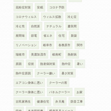
花粉症対策
安眠
コロナ予防
コロナウィルス
ウィルス拡散
冷え症
冷え性
自然派
ナチュラル
慶良間
座間味
節電
省エネ
住宅
新築
リノベーション
岐阜市
各務原市
関市
瑞穂市
美濃加茂市
岐南町
熱射病
原因
症状
熱射病対策
熱中症
暑い
熱中症原因
クーラー嫌い
暑さ対策
エアコン身体に悪い
クーラーの害
クーラー身体に悪い
パネルクーラー
お家
古民家再生
健康住宅
弁天庵
防音工事
収納
冬布団邪魔
暖房器具スペース