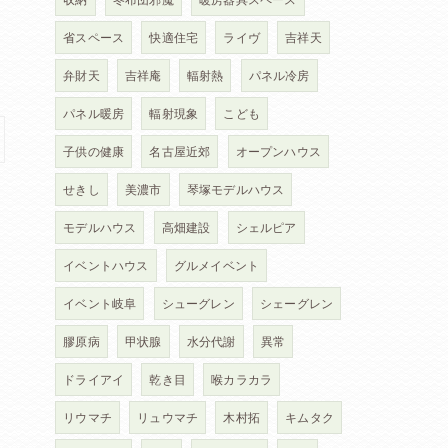
省スペース
快適住宅
ライヴ
吉祥天
弁財天
吉祥庵
輻射熱
パネル冷房
パネル暖房
輻射現象
こども
子供の健康
名古屋近郊
オープンハウス
せきし
美濃市
琴塚モデルハウス
モデルハウス
高畑建設
シェルピア
イベントハウス
グルメイベント
イベント岐阜
シューグレン
シェーグレン
膠原病
甲状腺
水分代謝
異常
ドライアイ
乾き目
喉カラカラ
リウマチ
リュウマチ
木村拓
キムタク