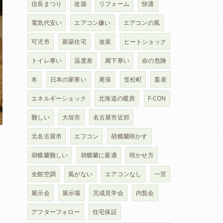
信長まつり
改築
リフォーム
快適
電気代安い
エアコン嫌い
エアコンの風
可児市
新築住宅
改装
ヒートショック
トイレ寒い
温度差
廊下寒い
命の危険
冬
日本の家寒い
尾張
笠松町
畜産
エネルギーショック
北海道の暖房
F-CON
難しい
大垣市
名古屋市近郊
北名古屋市
エフコン
胡蝶蘭咲かす
胡蝶蘭難しい
胡蝶蘭に最適
咲かせ方
全館空調
風がない
エアコンなし
一宮
展示会
展示場
完成見学会
内覧会
アフターフォロー
住宅保証