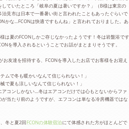
をしていたところ「岐阜の夏は暑いですか？」（B様は東京の
多治見市は日本で一番暑い街と言われたこともあったぐらいで
ONかな…FCONは快適ですもんね」と言われておりました。あ
様は夏のFCONしかご存じなかったようです！冬は岩盤浴で
FCONを導入されるということでお話がまとまりそうです。
方がお友達を招待する、FCONを導入したお店でお客様をお迎え
ステムで冬も暖かいなんて信じられない！」
機械で夏も涼しいなんて信じられない！」
エアコンしかない…冬はエアコンだけでは心もとないからファ
のが当たり前のようですが、エフコンは単なる冷房機器ではな
。
は、冬と夏2回
FCONの体験宿泊
にて体感された方がほとんどで