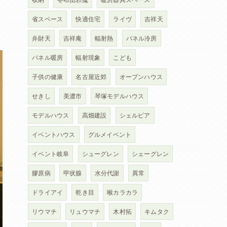
省スペース
快適住宅
ライヴ
吉祥天
弁財天
吉祥庵
輻射熱
パネル冷房
パネル暖房
輻射現象
こども
子供の健康
名古屋近郊
オープンハウス
せきし
美濃市
琴塚モデルハウス
モデルハウス
高畑建設
シェルピア
イベントハウス
グルメイベント
イベント岐阜
シューグレン
シェーグレン
膠原病
甲状腺
水分代謝
異常
ドライアイ
乾き目
喉カラカラ
リウマチ
リュウマチ
木村拓
キムタク