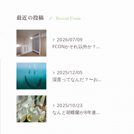
最近の投稿
Recent Posts
2026/07/09
FCONかそれ以外か？〜パネル冷暖房を考察
2025/12/05
湿度ってなんだ？〜お家と湿度の研究会
2025/10/23
なんと胡蝶蘭が8年連続８度目の開花〜FCON住宅の快適さに驚愕の声！