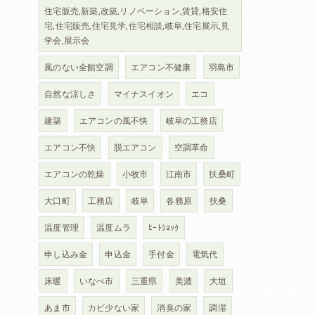
住宅販売,新築,改築,リノベーション,賃貸,格安住
宅,住宅販売,住宅見学,住宅相談,岐阜,住宅展示,見
学会,展示会
風のない全館空調
エアコン不健康
羽島市
自然な涼しさ
マイナスイオン
エコ
建築
エアコンの風不快
岐阜の工務店
エアコン不快
脱エアコン
空調革命
エアコンの乾燥
小牧市
江南市
扶桑町
大口町
工務店
岐阜
各務原
扶桑
温度管理
温度ムラ
ﾋｰﾄｼｮｯｸ
申し込み金
申込金
手付金
電気代
床暖
いなべ市
三重県
美濃
大垣
あま市
カビ少ない家
消臭の家
調湿