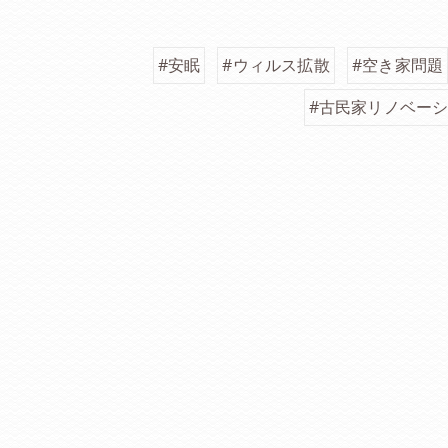
#安眠
#ウィルス拡散
#空き家問題
#古民家リノベー