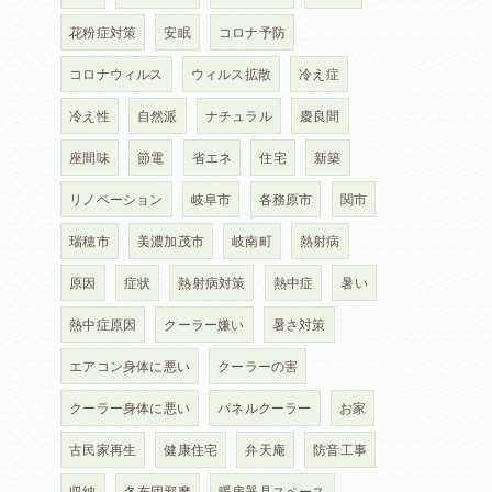
花粉症対策
安眠
コロナ予防
コロナウィルス
ウィルス拡散
冷え症
冷え性
自然派
ナチュラル
慶良間
す
座間味
節電
省エネ
住宅
新築
リノベーション
岐阜市
各務原市
関市
瑞穂市
美濃加茂市
岐南町
熱射病
原因
症状
熱射病対策
熱中症
暑い
熱中症原因
クーラー嫌い
暑さ対策
エアコン身体に悪い
クーラーの害
クーラー身体に悪い
パネルクーラー
お家
古民家再生
健康住宅
弁天庵
防音工事
収納
冬布団邪魔
暖房器具スペース