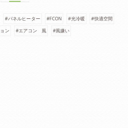
#パネルヒーター
#FCON
#光冷暖
#快適空間
ション
#エアコン 風
#風嫌い