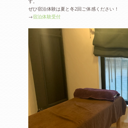
す。
ぜひ宿泊体験は夏と冬2回ご体感ください！
→
宿泊体験受付