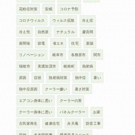
花粉症対策
安眠
コロナ予防
コロナウィルス
ウィルス拡散
冷え症
冷え性
自然派
ナチュラル
慶良間
座間味
節電
省エネ
住宅
新築
リノベーション
岐阜市
各務原市
関市
瑞穂市
美濃加茂市
岐南町
熱射病
原因
症状
熱射病対策
熱中症
暑い
熱中症原因
クーラー嫌い
暑さ対策
エアコン身体に悪い
クーラーの害
クーラー身体に悪い
パネルクーラー
お家
古民家再生
健康住宅
弁天庵
防音工事
収納
冬布団邪魔
暖房器具スペース