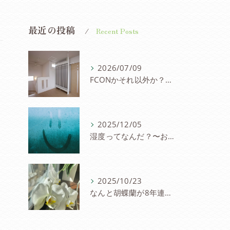
最近の投稿
Recent Posts
2026/07/09
FCONかそれ以外か？〜パネル冷暖房を考察
2025/12/05
湿度ってなんだ？〜お家と湿度の研究会
2025/10/23
なんと胡蝶蘭が8年連続８度目の開花〜FCON住宅の快適さに驚愕の声！