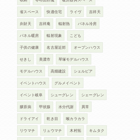
省スペース
快適住宅
ライヴ
吉祥天
弁財天
吉祥庵
輻射熱
パネル冷房
パネル暖房
輻射現象
こども
子供の健康
名古屋近郊
オープンハウス
せきし
美濃市
琴塚モデルハウス
モデルハウス
高畑建設
シェルピア
イベントハウス
グルメイベント
イベント岐阜
シューグレン
シェーグレン
膠原病
甲状腺
水分代謝
異常
ドライアイ
乾き目
喉カラカラ
リウマチ
リュウマチ
木村拓
キムタク