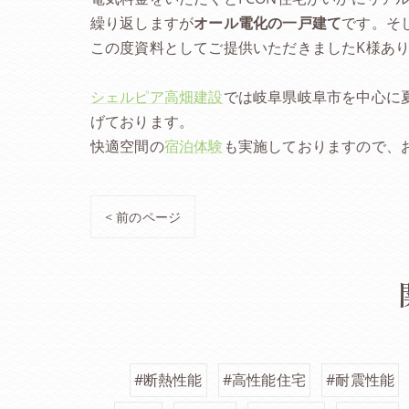
繰り返しますが
オール電化の一戸建て
です。そ
この度資料としてご提供いただきましたK様あ
シェルピア高畑建設
では岐阜県岐阜市を中心に
げております。
快適空間の
宿泊体験
も実施しておりますので、
< 前のページ
#断熱性能
#高性能住宅
#耐震性能