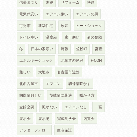
信長まつり
改築
リフォーム
快適
電気代安い
エアコン嫌い
エアコンの風
可児市
新築住宅
改装
ヒートショック
トイレ寒い
温度差
廊下寒い
命の危険
冬
日本の家寒い
尾張
笠松町
畜産
エネルギーショック
北海道の暖房
F-CON
難しい
大垣市
名古屋市近郊
北名古屋市
エフコン
胡蝶蘭咲かす
胡蝶蘭難しい
胡蝶蘭に最適
咲かせ方
全館空調
風がない
エアコンなし
一宮
展示会
展示場
完成見学会
内覧会
アフターフォロー
住宅保証