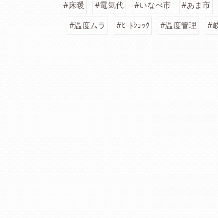
#床暖
#電気代
#いなべ市
#あま市
#温度ムラ
#ﾋｰﾄｼｮｯｸ
#温度管理
#