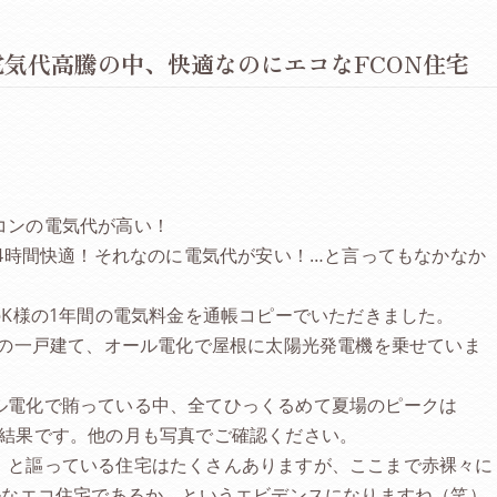
気代高騰の中、快適なのにエコなFCON住宅
コンの電気代が高い！
24時間快適！それなのに電気代が安い！…と言ってもなかなか
のK様の1年間の電気料金を通帳コピーでいただきました。
族の一戸建て、オール電化で屋根に太陽光発電機を乗せていま
ル電化で賄っている中、全てひっくるめて夏場のピークは
という結果です。他の月も写真でご確認ください。
」と謳っている住宅はたくさんありますが、ここまで赤裸々に
ルなエコ住宅であるか、というエビデンスになりますね（笑）