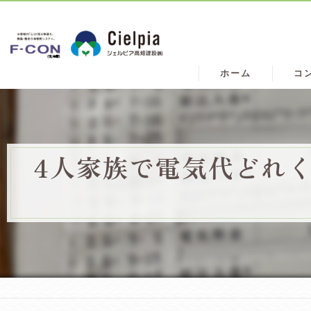
ホーム
コ
4人家族で電気代どれ