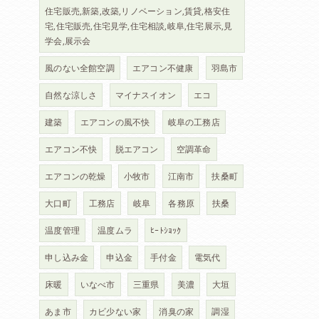
住宅販売,新築,改築,リノベーション,賃貸,格安住
宅,住宅販売,住宅見学,住宅相談,岐阜,住宅展示,見
学会,展示会
風のない全館空調
エアコン不健康
羽島市
自然な涼しさ
マイナスイオン
エコ
建築
エアコンの風不快
岐阜の工務店
エアコン不快
脱エアコン
空調革命
エアコンの乾燥
小牧市
江南市
扶桑町
大口町
工務店
岐阜
各務原
扶桑
温度管理
温度ムラ
ﾋｰﾄｼｮｯｸ
申し込み金
申込金
手付金
電気代
床暖
いなべ市
三重県
美濃
大垣
あま市
カビ少ない家
消臭の家
調湿