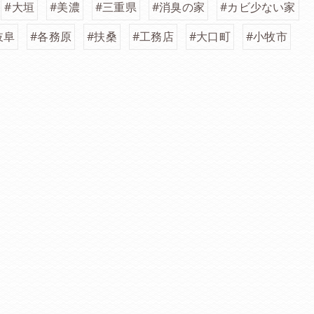
#大垣
#美濃
#三重県
#消臭の家
#カビ少ない家
岐阜
#各務原
#扶桑
#工務店
#大口町
#小牧市