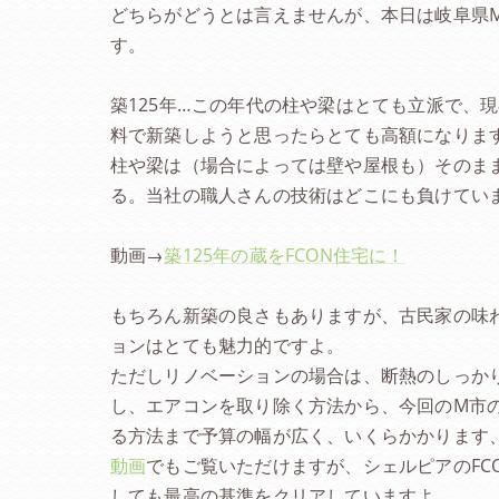
どちらがどうとは言えませんが、本日は岐阜県
す。
築125年…この年代の柱や梁はとても立派で、
料で新築しようと思ったらとても高額になりま
柱や梁は（場合によっては壁や屋根も）そのまま
る。当社の職人さんの技術はどこにも負けてい
動画→
築125年の蔵をFCON住宅に！
もちろん新築の良さもありますが、古民家の味
ョンはとても魅力的ですよ。
ただしリノベーションの場合は、断熱のしっかり
し、エアコンを取り除く方法から、今回のM市
る方法まで予算の幅が広く、いくらかかります
動画
でもご覧いただけますが、シェルピアのFC
しても最高の基準をクリアしていますよ。