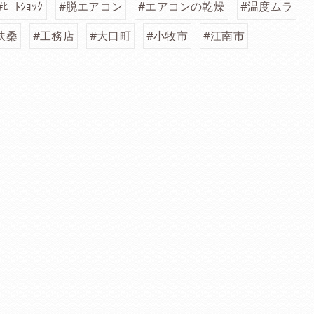
#ﾋｰﾄｼｮｯｸ
#脱エアコン
#エアコンの乾燥
#温度ムラ
扶桑
#工務店
#大口町
#小牧市
#江南市