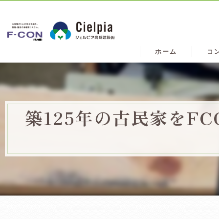
ホーム
コ
築125年の古民家をF