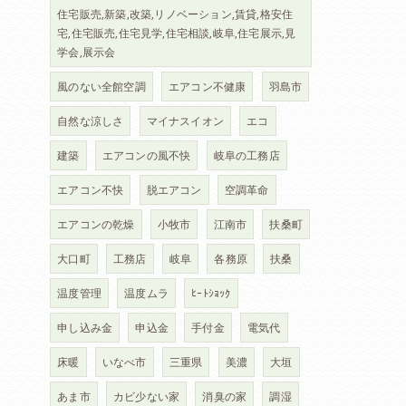
住宅販売,新築,改築,リノベーション,賃貸,格安住
宅,住宅販売,住宅見学,住宅相談,岐阜,住宅展示,見
学会,展示会
風のない全館空調
エアコン不健康
羽島市
自然な涼しさ
マイナスイオン
エコ
建築
エアコンの風不快
岐阜の工務店
エアコン不快
脱エアコン
空調革命
エアコンの乾燥
小牧市
江南市
扶桑町
大口町
工務店
岐阜
各務原
扶桑
温度管理
温度ムラ
ﾋｰﾄｼｮｯｸ
申し込み金
申込金
手付金
電気代
床暖
いなべ市
三重県
美濃
大垣
あま市
カビ少ない家
消臭の家
調湿