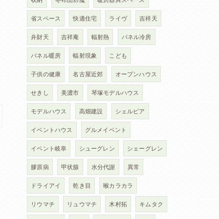
省スペース
快適住宅
ライヴ
吉祥天
弁財天
吉祥庵
輻射熱
パネル冷房
パネル暖房
輻射現象
こども
子供の健康
名古屋近郊
オープンハウス
せきし
美濃市
琴塚モデルハウス
モデルハウス
高畑建設
シェルピア
イベントハウス
グルメイベント
イベント岐阜
シューグレン
シェーグレン
膠原病
甲状腺
水分代謝
異常
ドライアイ
乾き目
喉カラカラ
リウマチ
リュウマチ
木村拓
キムタク