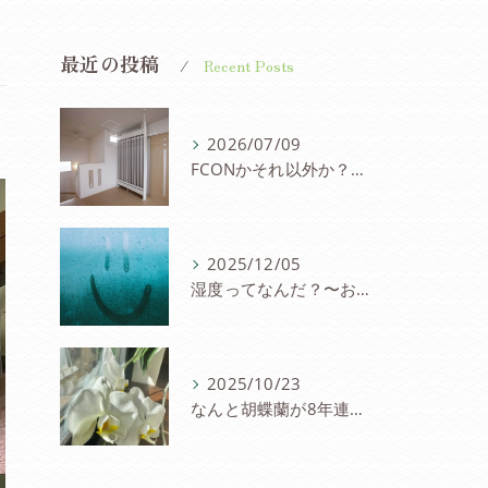
最近の投稿
Recent Posts
2026/07/09
FCONかそれ以外か？〜パネル冷暖房を考察
2025/12/05
湿度ってなんだ？〜お家と湿度の研究会
2025/10/23
なんと胡蝶蘭が8年連続８度目の開花〜FCON住宅の快適さに驚愕の声！