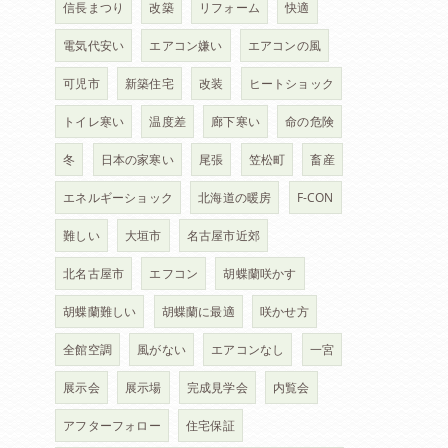
信長まつり
改築
リフォーム
快適
電気代安い
エアコン嫌い
エアコンの風
可児市
新築住宅
改装
ヒートショック
トイレ寒い
温度差
廊下寒い
命の危険
冬
日本の家寒い
尾張
笠松町
畜産
エネルギーショック
北海道の暖房
F-CON
難しい
大垣市
名古屋市近郊
北名古屋市
エフコン
胡蝶蘭咲かす
胡蝶蘭難しい
胡蝶蘭に最適
咲かせ方
全館空調
風がない
エアコンなし
一宮
展示会
展示場
完成見学会
内覧会
アフターフォロー
住宅保証