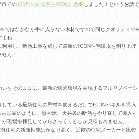
M市での
125年の古民家をFCONに改装
しました！というお話
現在ではなかなか手に入らない木材ですので同じクオリティの
すよね。
利用し、断熱工事を施して最新のFCON住宅環境を創り上げ
ません！
わいをそのままに、最新の快適環境を実現するフルリノベーシ
している最新住宅の壁材を変えるだけでFCONパネルを導入
の古民家のように、壁や床、天井裏の断熱をやり直して導入す
、が現場を拝見してからざっくりとしか見積もれません。
ON住宅の断熱性能はかなり高く、近隣の住宅メーカーと比較