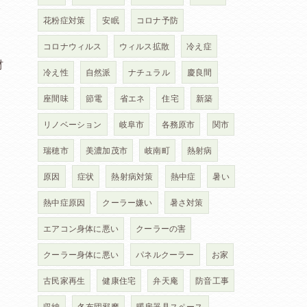
で
花粉症対策
安眠
コロナ予防
コロナウィルス
ウィルス拡散
冷え症
材
冷え性
自然派
ナチュラル
慶良間
座間味
節電
省エネ
住宅
新築
リノベーション
岐阜市
各務原市
関市
瑞穂市
美濃加茂市
岐南町
熱射病
原因
症状
熱射病対策
熱中症
暑い
熱中症原因
クーラー嫌い
暑さ対策
エアコン身体に悪い
クーラーの害
クーラー身体に悪い
パネルクーラー
お家
古民家再生
健康住宅
弁天庵
防音工事
収納
冬布団邪魔
暖房器具スペース