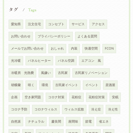
タグ
Tags
愛知県
注文住宅
コンセプト
サービス
アクセス
お問い合わせ
プライバシーポリシー
よくある質問
メールでお問い合わせ
おしゃれ
内装
快適空間
FCON
光冷暖
パネルヒーター
パネル空調
エアコン 風
冷暖房 光熱費
風嫌い
古民家
古民家リノベーション
胡蝶蘭
咲く
環境
古民家イベント
イベント
居酒屋
企画
空き家問題
コロナ対策
花粉症
花粉症対策
安眠
コロナ予防
コロナウィルス
ウィルス拡散
冷え症
冷え性
自然派
ナチュラル
慶良間
座間味
節電
省エネ