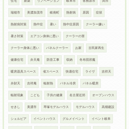
住宅
新築
リノベーション
岐阜市
各務原市
関市
瑞穂市
美濃加茂市
岐南町
熱射病
原因
症状
熱射病対策
熱中症
暑い
熱中症原因
クーラー嫌い
暑さ対策
エアコン身体に悪い
クーラーの害
クーラー身体に悪い
パネルクーラー
お家
古民家再生
健康住宅
弁天庵
防音工事
収納
冬布団邪魔
暖房器具スペース
省スペース
快適住宅
ライヴ
吉祥天
弁財天
吉祥庵
輻射熱
パネル冷房
パネル暖房
輻射現象
こども
子供の健康
名古屋近郊
オープンハウス
せきし
美濃市
琴塚モデルハウス
モデルハウス
高畑建設
シェルピア
イベントハウス
グルメイベント
イベント岐阜