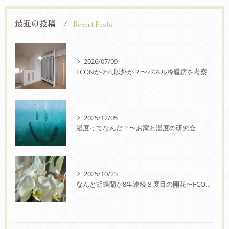
最近の投稿
Recent Posts
2026/07/09
FCONかそれ以外か？〜パネル冷暖房を考察
2025/12/05
湿度ってなんだ？〜お家と湿度の研究会
2025/10/23
なんと胡蝶蘭が8年連続８度目の開花〜FCON住宅の快適さに驚愕の声！