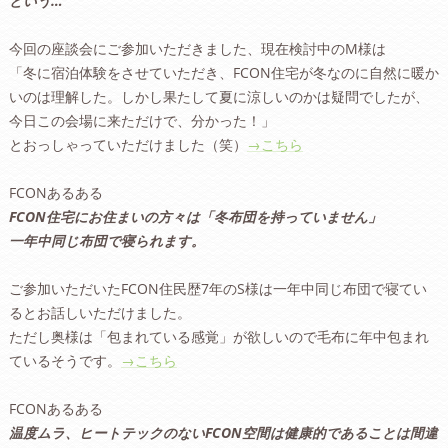
という…
今回の座談会にご参加いただきました、現在検討中のM様は
「冬に宿泊体験をさせていただき、FCON住宅が冬なのに自然に暖か
いのは理解した。しかし果たして夏に涼しいのかは疑問でしたが、
今日この会場に来ただけで、分かった！」
とおっしゃっていただけました（笑）
→こちら
FCONあるある
FCON住宅にお住まいの方々は「冬布団を持っていません」
一年中同じ布団で寝られます。
ご参加いただいたFCON住民歴7年のS様は一年中同じ布団で寝てい
るとお話しいただけました。
ただし奥様は「包まれている感覚」が欲しいので毛布に年中包まれ
ているそうです。
→こちら
FCONあるある
温度ムラ、ヒートテックのないFCON空間は健康的であることは間違