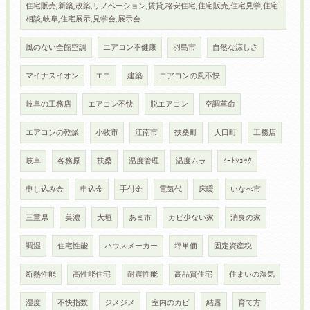
住宅販売,新築,改築,リノベーション,賃貸,格安住宅,住宅販売,住宅見学,住宅
相談,岐阜,住宅展示,見学会,展示会
風のない全館空調
エアコン不健康
羽島市
自然な涼しさ
マイナスイオン
エコ
建築
エアコンの風不快
岐阜の工務店
エアコン不快
脱エアコン
空調革命
エアコンの乾燥
小牧市
江南市
扶桑町
大口町
工務店
岐阜
各務原
扶桑
温度管理
温度ムラ
ﾋｰﾄｼｮｯｸ
申し込み金
申込金
手付金
電気代
床暖
いなべ市
三重県
美濃
大垣
あま市
カビ少ない家
消臭の家
調湿
住宅性能
ハウスメーカー
坪単価
固定資産税
断熱性能
高性能住宅
耐震性能
高品質住宅
住まいの湿気
湿度
不快指数
ジメジメ
室内のカビ
結露
育て方