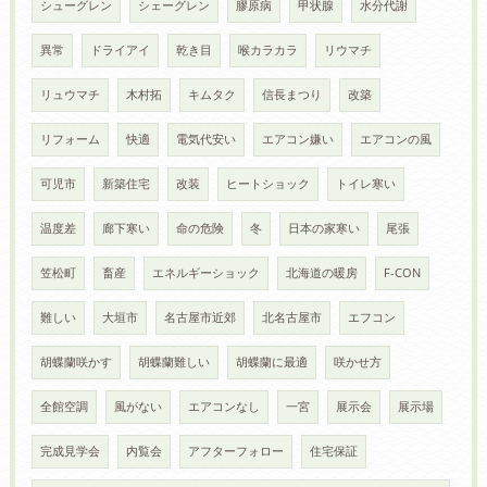
シューグレン
シェーグレン
膠原病
甲状腺
水分代謝
異常
ドライアイ
乾き目
喉カラカラ
リウマチ
リュウマチ
木村拓
キムタク
信長まつり
改築
リフォーム
快適
電気代安い
エアコン嫌い
エアコンの風
可児市
新築住宅
改装
ヒートショック
トイレ寒い
温度差
廊下寒い
命の危険
冬
日本の家寒い
尾張
笠松町
畜産
エネルギーショック
北海道の暖房
F-CON
難しい
大垣市
名古屋市近郊
北名古屋市
エフコン
胡蝶蘭咲かす
胡蝶蘭難しい
胡蝶蘭に最適
咲かせ方
全館空調
風がない
エアコンなし
一宮
展示会
展示場
完成見学会
内覧会
アフターフォロー
住宅保証