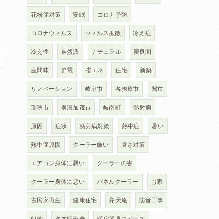
花粉症対策
安眠
コロナ予防
コロナウィルス
ウィルス拡散
冷え症
冷え性
自然派
ナチュラル
慶良間
座間味
節電
省エネ
住宅
新築
リノベーション
岐阜市
各務原市
関市
瑞穂市
美濃加茂市
岐南町
熱射病
原因
症状
熱射病対策
熱中症
暑い
熱中症原因
クーラー嫌い
暑さ対策
エアコン身体に悪い
クーラーの害
クーラー身体に悪い
パネルクーラー
お家
古民家再生
健康住宅
弁天庵
防音工事
収納
冬布団邪魔
暖房器具スペース