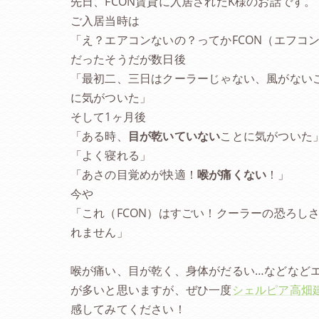
先日、FCON賃貸に入居されたK様のお話です。
ご入居当時は
「え？エアコンないの？ってかFCON（エフコ
だったそうだが数日後
「最初二、三日はクーラーじゃない、風がない
に気がついた」
そして1ヶ月後
「ある時、
目が乾いていない
ことに気がついた
「よく寝れる」
「あさの目覚めが快適！
喉が痛くない
！」
今や
「これ（FCON）はすごい！クーラーの恐ろし
れません」
喉が痛い、目が乾く、身体がだるい…などなど
が多いと思いますが、ぜひ一度
シェルピア高畑
感してみてください！