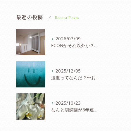
最近の投稿
Recent Posts
2026/07/09
FCONかそれ以外か？〜パネル冷暖房を考察
2025/12/05
湿度ってなんだ？〜お家と湿度の研究会
に
2025/10/23
なんと胡蝶蘭が8年連続８度目の開花〜FCON住宅の快適さに驚愕の声！