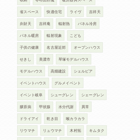
省スペース
快適住宅
ライヴ
吉祥天
弁財天
吉祥庵
輻射熱
パネル冷房
パネル暖房
輻射現象
こども
子供の健康
名古屋近郊
オープンハウス
せきし
美濃市
琴塚モデルハウス
モデルハウス
高畑建設
シェルピア
イベントハウス
グルメイベント
イベント岐阜
シューグレン
シェーグレン
膠原病
甲状腺
水分代謝
異常
ドライアイ
乾き目
喉カラカラ
リウマチ
リュウマチ
木村拓
キムタク