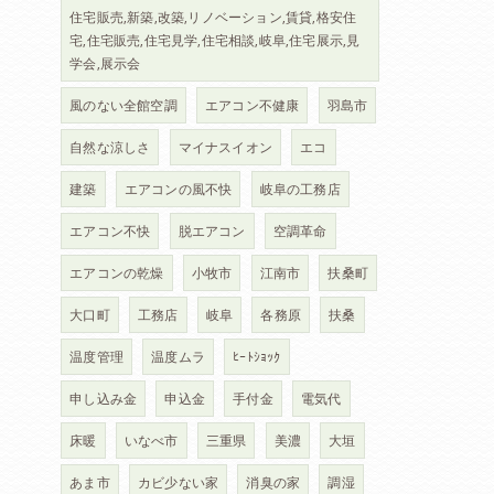
住宅販売,新築,改築,リノベーション,賃貸,格安住
宅,住宅販売,住宅見学,住宅相談,岐阜,住宅展示,見
学会,展示会
風のない全館空調
エアコン不健康
羽島市
自然な涼しさ
マイナスイオン
エコ
建築
エアコンの風不快
岐阜の工務店
エアコン不快
脱エアコン
空調革命
エアコンの乾燥
小牧市
江南市
扶桑町
大口町
工務店
岐阜
各務原
扶桑
温度管理
温度ムラ
ﾋｰﾄｼｮｯｸ
申し込み金
申込金
手付金
電気代
床暖
いなべ市
三重県
美濃
大垣
あま市
カビ少ない家
消臭の家
調湿