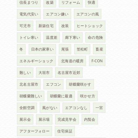
信長まつり
改築
リフォーム
快適
電気代安い
エアコン嫌い
エアコンの風
可児市
新築住宅
改装
ヒートショック
トイレ寒い
温度差
廊下寒い
命の危険
冬
日本の家寒い
尾張
笠松町
畜産
エネルギーショック
北海道の暖房
F-CON
難しい
大垣市
名古屋市近郊
北名古屋市
エフコン
胡蝶蘭咲かす
胡蝶蘭難しい
胡蝶蘭に最適
咲かせ方
全館空調
風がない
エアコンなし
一宮
展示会
展示場
完成見学会
内覧会
アフターフォロー
住宅保証