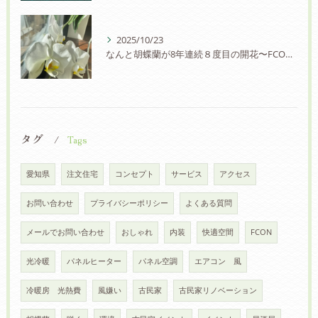
2025/10/23
なんと胡蝶蘭が8年連続８度目の開花〜FCON住宅の快適さに驚愕の声！
タグ
Tags
愛知県
注文住宅
コンセプト
サービス
アクセス
お問い合わせ
プライバシーポリシー
よくある質問
メールでお問い合わせ
おしゃれ
内装
快適空間
FCON
光冷暖
パネルヒーター
パネル空調
エアコン 風
冷暖房 光熱費
風嫌い
古民家
古民家リノベーション