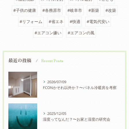
#子供の健康
#各務原市
#岐阜市
#新築
#改築
#リフォーム
#省エネ
#快適
#電気代安い
#エアコン嫌い
#エアコンの風
最近の投稿
Recent Posts
2026/07/09
FCONかそれ以外か？〜パネル冷暖房を考察
2025/12/05
湿度ってなんだ？〜お家と湿度の研究会