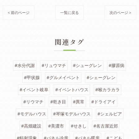
< 前のページ
一覧に戻る
次のページ >
関連タグ
#水分代謝
#リュウマチ
#シューグレン
#膠原病
#甲状腺
#グルメイベント
#シェーグレン
#イベント岐阜
#イベントハウス
#喉カラカラ
#リウマチ
#乾き目
#異常
#ドライアイ
#モデルハウス
#琴塚モデルハウス
#シェルピア
#高畑建設
#美濃市
#せきし
#名古屋近郊
#輻射現象
#パネル冷房
#パネル暖房
#こども