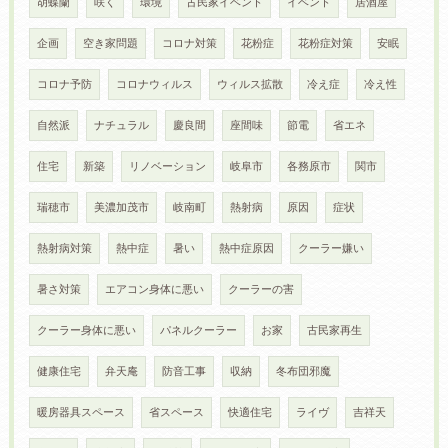
胡蝶蘭
咲く
環境
古民家イベント
イベント
居酒屋
企画
空き家問題
コロナ対策
花粉症
花粉症対策
安眠
コロナ予防
コロナウィルス
ウィルス拡散
冷え症
冷え性
自然派
ナチュラル
慶良間
座間味
節電
省エネ
住宅
新築
リノベーション
岐阜市
各務原市
関市
瑞穂市
美濃加茂市
岐南町
熱射病
原因
症状
熱射病対策
熱中症
暑い
熱中症原因
クーラー嫌い
暑さ対策
エアコン身体に悪い
クーラーの害
クーラー身体に悪い
パネルクーラー
お家
古民家再生
健康住宅
弁天庵
防音工事
収納
冬布団邪魔
暖房器具スペース
省スペース
快適住宅
ライヴ
吉祥天