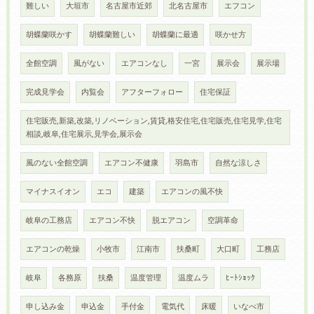
難しい
大垣市
名古屋市近郊
北名古屋市
エフコン
胡蝶蘭咲かす
胡蝶蘭難しい
胡蝶蘭に最適
咲かせ方
全館空調
風がない
エアコンなし
一宮
展示会
展示場
完成見学会
内覧会
アフターフォロー
住宅保証
住宅販売,新築,改築,リノベーション,賃貸,格安住宅,住宅販売,住宅見学,住宅
相談,岐阜,住宅展示,見学会,展示会
風のない全館空調
エアコン不健康
羽島市
自然な涼しさ
マイナスイオン
エコ
建築
エアコンの風不快
岐阜の工務店
エアコン不快
脱エアコン
空調革命
エアコンの乾燥
小牧市
江南市
扶桑町
大口町
工務店
岐阜
各務原
扶桑
温度管理
温度ムラ
ﾋｰﾄｼｮｯｸ
申し込み金
申込金
手付金
電気代
床暖
いなべ市