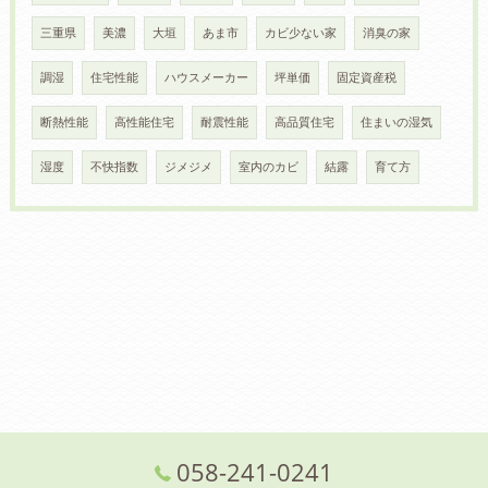
三重県
美濃
大垣
あま市
カビ少ない家
消臭の家
調湿
住宅性能
ハウスメーカー
坪単価
固定資産税
断熱性能
高性能住宅
耐震性能
高品質住宅
住まいの湿気
湿度
不快指数
ジメジメ
室内のカビ
結露
育て方
058-241-0241