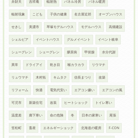
弁財天
吉祥庵
輻射熱
パネル冷房
パネル暖房
輻射現象
こども
子供の健康
名古屋近郊
オープンハウス
せきし
美濃市
琴塚モデルハウス
モデルハウス
高畑建設
シェルピア
イベントハウス
グルメイベント
イベント岐阜
シューグレン
シェーグレン
膠原病
甲状腺
水分代謝
異常
ドライアイ
乾き目
喉カラカラ
リウマチ
リュウマチ
木村拓
キムタク
信長まつり
改築
リフォーム
快適
電気代安い
エアコン嫌い
エアコンの風
可児市
新築住宅
改装
ヒートショック
トイレ寒い
温度差
廊下寒い
命の危険
冬
日本の家寒い
尾張
笠松町
畜産
エネルギーショック
北海道の暖房
F-CON