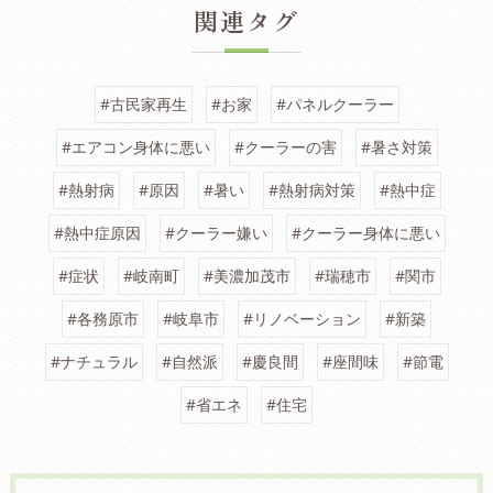
関連タグ
#古民家再生
#お家
#パネルクーラー
#エアコン身体に悪い
#クーラーの害
#暑さ対策
#熱射病
#原因
#暑い
#熱射病対策
#熱中症
#熱中症原因
#クーラー嫌い
#クーラー身体に悪い
#症状
#岐南町
#美濃加茂市
#瑞穂市
#関市
#各務原市
#岐阜市
#リノベーション
#新築
#ナチュラル
#自然派
#慶良間
#座間味
#節電
#省エネ
#住宅