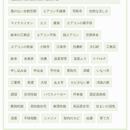
風のない全館空調
エアコン不健康
羽島市
自然な涼しさ
マイナスイオン
エコ
建築
エアコンの風不快
岐阜の工務店
エアコン不快
脱エアコン
空調革命
エアコンの乾燥
小牧市
江南市
扶桑町
大口町
工務店
岐阜
各務原
扶桑
温度管理
温度ムラ
ﾋｰﾄｼｮｯｸ
申し込み金
申込金
手付金
電気代
床暖
いなべ市
三重県
美濃
大垣
あま市
カビ少ない家
消臭の家
調湿
住宅性能
ハウスメーカー
坪単価
固定資産税
断熱性能
高性能住宅
耐震性能
高品質住宅
住まいの湿気
湿度
不快指数
ジメジメ
室内のカビ
結露
育て方