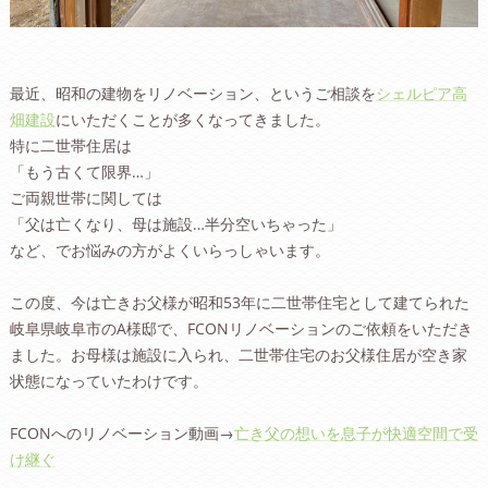
最近、昭和の建物をリノベーション、というご相談を
シェルピア高
畑建設
にいただくことが多くなってきました。
特に二世帯住居は
「もう古くて限界…」
ご両親世帯に関しては
「父は亡くなり、母は施設…半分空いちゃった」
など、でお悩みの方がよくいらっしゃいます。
この度、今は亡きお父様が昭和53年に二世帯住宅として建てられた
岐阜県岐阜市のA様邸で、FCONリノベーションのご依頼をいただき
ました。お母様は施設に入られ、二世帯住宅のお父様住居が空き家
状態になっていたわけです。
FCONへのリノベーション動画→
亡き父の想いを息子が快適空間で受
け継ぐ