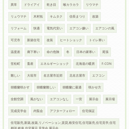
異常
ドライアイ
乾き目
喉カラカラ
リウマチ
リュウマチ
木村拓
キムタク
信長まつり
改築
リフォーム
快適
電気代安い
エアコン嫌い
エアコンの風
可児市
新築住宅
改装
ヒートショック
トイレ寒い
温度差
廊下寒い
命の危険
冬
日本の家寒い
尾張
笠松町
畜産
エネルギーショック
北海道の暖房
F-CON
難しい
大垣市
名古屋市近郊
北名古屋市
エフコン
胡蝶蘭咲かす
胡蝶蘭難しい
胡蝶蘭に最適
咲かせ方
全館空調
風がない
エアコンなし
一宮
展示会
展示場
完成見学会
内覧会
アフターフォロー
住宅保証
住宅販売,新築,改築,リノベーション,賃貸,格安住宅,住宅販売,住宅見学,住宅
相談,岐阜,住宅展示,見学会,展示会