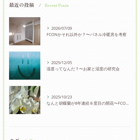
最近の投稿
Recent Posts
2026/07/09
FCONかそれ以外か？〜パネル冷暖房を考察
2025/12/05
湿度ってなんだ？〜お家と湿度の研究会
2025/10/23
なんと胡蝶蘭が8年連続８度目の開花〜FCON住宅の快適さに驚愕の声！