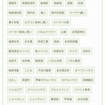
瑞穂市
美濃加茂市
岐南町
熱射病
原因
症状
熱射病対策
熱中症
暑い
熱中症原因
クーラー嫌い
暑さ対策
エアコン身体に悪い
クーラーの害
クーラー身体に悪い
パネルクーラー
お家
古民家再生
健康住宅
弁天庵
防音工事
収納
冬布団邪魔
暖房器具スペース
省スペース
快適住宅
ライヴ
吉祥天
弁財天
吉祥庵
輻射熱
パネル冷房
パネル暖房
輻射現象
こども
子供の健康
名古屋近郊
オープンハウス
せきし
美濃市
琴塚モデルハウス
モデルハウス
高畑建設
シェルピア
イベントハウス
グルメイベント
イベント岐阜
シューグレン
シェーグレン
膠原病
甲状腺
水分代謝