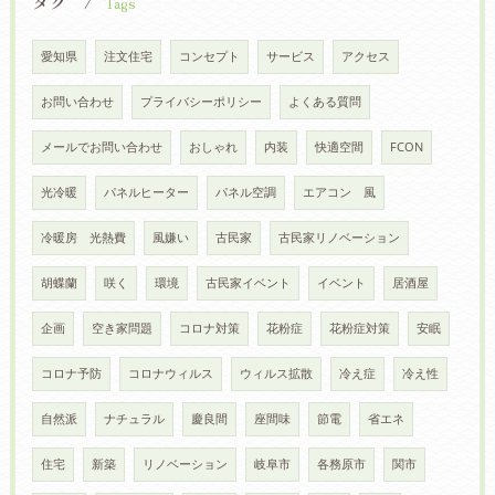
タグ
Tags
愛知県
注文住宅
コンセプト
サービス
アクセス
お問い合わせ
プライバシーポリシー
よくある質問
メールでお問い合わせ
おしゃれ
内装
快適空間
FCON
光冷暖
パネルヒーター
パネル空調
エアコン 風
冷暖房 光熱費
風嫌い
古民家
古民家リノベーション
胡蝶蘭
咲く
環境
古民家イベント
イベント
居酒屋
企画
空き家問題
コロナ対策
花粉症
花粉症対策
安眠
コロナ予防
コロナウィルス
ウィルス拡散
冷え症
冷え性
自然派
ナチュラル
慶良間
座間味
節電
省エネ
住宅
新築
リノベーション
岐阜市
各務原市
関市