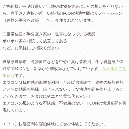
ご先祖様から受け継いだ土地や建物を大事に…その想いを守りなが
ら、息子さん家族が新しい時代のFCON快適空間にリノベーション
（建物の半分を改築）して、今住まわれています。
二世帯住居が半分空き家の一世帯になっている状態…
ボロボロ家を相続して放置してある…
など、お気軽にご相談ください！
岐阜県岐阜市、各務原市などを中心に夏は森林浴、冬は岩盤浴の快
適空間FCONを、新築から増改築などで広げています、
シェルピア高
畑建設
です。
エフコンは輻射熱の原理を利用した冷暖房施設で、建物の断熱遮熱
とともに効果を発揮し信じられないような快適空間を作り上げるこ
とができます。おまけに省エネで電気代も安い！
エアコンの風のような不快感、不健康のない、FCONの快適空間を実
現しています。
エフコン快適空間を宿泊体験にてぜひ体験してください。