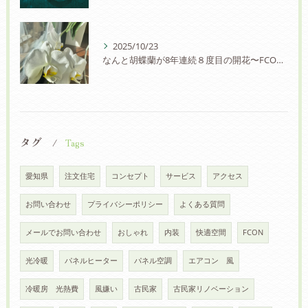
2025/10/23
なんと胡蝶蘭が8年連続８度目の開花〜FCON住宅の快適さに驚愕の声！
タグ
Tags
愛知県
注文住宅
コンセプト
サービス
アクセス
お問い合わせ
プライバシーポリシー
よくある質問
メールでお問い合わせ
おしゃれ
内装
快適空間
FCON
光冷暖
パネルヒーター
パネル空調
エアコン 風
冷暖房 光熱費
風嫌い
古民家
古民家リノベーション