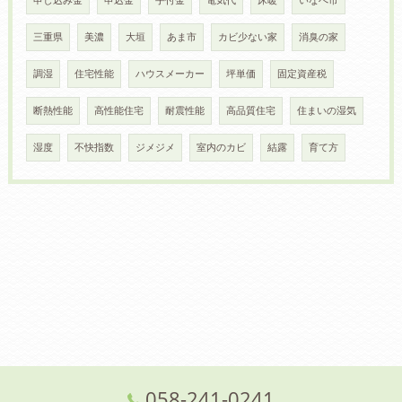
申し込み金
申込金
手付金
電気代
床暖
いなべ市
三重県
美濃
大垣
あま市
カビ少ない家
消臭の家
調湿
住宅性能
ハウスメーカー
坪単価
固定資産税
断熱性能
高性能住宅
耐震性能
高品質住宅
住まいの湿気
湿度
不快指数
ジメジメ
室内のカビ
結露
育て方
058-241-0241