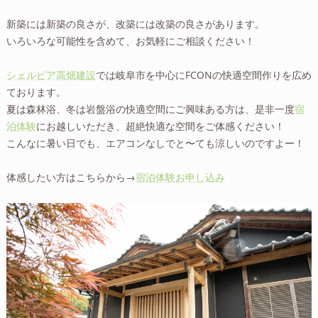
新築には新築の良さが、改築には改築の良さがあります。
いろいろな可能性を含めて、お気軽にご相談ください！
シェルピア高畑建設
では岐阜市を中心にFCONの快適空間作りを広め
ております。
夏は森林浴、冬は岩盤浴の快適空間にご興味ある方は、是非一度
宿
泊体験
にお越しいただき、超絶快適な空間をご体感ください！
こんなに暑い日でも、エアコンなしでと〜ても涼しいのですよー！
体感したい方はこちらから→
宿泊体験お申し込み