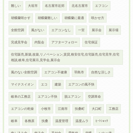
難しい
大垣市
名古屋市近郊
北名古屋市
エフコン
胡蝶蘭咲かす
胡蝶蘭難しい
胡蝶蘭に最適
咲かせ方
全館空調
風がない
エアコンなし
一宮
展示会
展示場
完成見学会
内覧会
アフターフォロー
住宅保証
住宅販売,新築,改築,リノベーション,賃貸,格安住宅,住宅販売,住宅見学,住宅
相談,岐阜,住宅展示,見学会,展示会
風のない全館空調
エアコン不健康
羽島市
自然な涼しさ
マイナスイオン
エコ
建築
エアコンの風不快
岐阜の工務店
エアコン不快
脱エアコン
空調革命
エアコンの乾燥
小牧市
江南市
扶桑町
大口町
工務店
岐阜
各務原
扶桑
温度管理
温度ムラ
ﾋｰﾄｼｮｯｸ