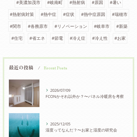
#美濃加茂市
#岐南町
#熱射病
#原因
#暑い
#熱射病対策
#熱中症
#症状
#熱中症原因
#瑞穂市
#関市
#各務原市
#リノベーション
#岐阜市
#新築
#住宅
#省エネ
#節電
#冷え症
#冷え性
#お家
最近の投稿
Recent Posts
2026/07/09
FCONかそれ以外か？〜パネル冷暖房を考察
2025/12/05
湿度ってなんだ？〜お家と湿度の研究会