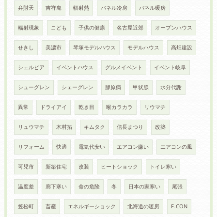
弁財天
吉祥庵
輻射熱
パネル冷房
パネル暖房
輻射現象
こども
子供の健康
名古屋近郊
オープンハウス
せきし
美濃市
琴塚モデルハウス
モデルハウス
高畑建設
シェルピア
イベントハウス
グルメイベント
イベント岐阜
シューグレン
シェーグレン
膠原病
甲状腺
水分代謝
異常
ドライアイ
乾き目
喉カラカラ
リウマチ
リュウマチ
木村拓
キムタク
信長まつり
改築
リフォーム
快適
電気代安い
エアコン嫌い
エアコンの風
可児市
新築住宅
改装
ヒートショック
トイレ寒い
温度差
廊下寒い
命の危険
冬
日本の家寒い
尾張
笠松町
畜産
エネルギーショック
北海道の暖房
F-CON