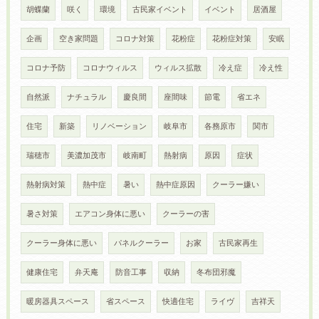
胡蝶蘭
咲く
環境
古民家イベント
イベント
居酒屋
企画
空き家問題
コロナ対策
花粉症
花粉症対策
安眠
コロナ予防
コロナウィルス
ウィルス拡散
冷え症
冷え性
自然派
ナチュラル
慶良間
座間味
節電
省エネ
住宅
新築
リノベーション
岐阜市
各務原市
関市
瑞穂市
美濃加茂市
岐南町
熱射病
原因
症状
熱射病対策
熱中症
暑い
熱中症原因
クーラー嫌い
暑さ対策
エアコン身体に悪い
クーラーの害
クーラー身体に悪い
パネルクーラー
お家
古民家再生
健康住宅
弁天庵
防音工事
収納
冬布団邪魔
暖房器具スペース
省スペース
快適住宅
ライヴ
吉祥天